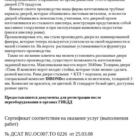
дверей 270 градусов.
Вначале своего производства наша фирма изготавливала трубные
каркасы дверей, которые обшивались листовым металлом,
и полости
дверей обшивались пенопластом, учитывая, что дверной проем
изготавливался из стального швеллера, конструкция представляла собой
массивное сооружение и при эксплуатации выявлялись недостатки
(рвался швеллер рамы).
Проанализировав это, мы стали производить двери из ламинированной
фанеры, которые теперь пользуются успехом из-за своей надежности и
малой стоимости. На ворота
распашные устанавливается фурнитура
импортного производства.
Также по желанию клиента мы можем установить распашные двери
импортного производства, существует возможность изготовления
заданной высоты. Максимальная высота ворот 3040мм. Толщина двери
-35мм. В комплект ворот входят стойки, которые тоже можно сделать
разной высоты. Рама двери стальная
+ КТЛ + порошок, на раме
специальный композит
DIBOND
из алюминия и полиэтилена, толщиной 3
мм. Композит не красится, он цветной. В стандарте белый цвет, доступны
разные цвета.
Предоставляются документы для регистрации после
переоборудования в органах ГИБДД
Сертификат соответствия на оказание услуг (выполнения
работ)
№ ДСАТ
RU
.ОС007.ТО 0226
от 25.03.08